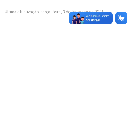
Última atualização: terça-feira, 3 de fevereiro de 2026
Centro de Referência de Políticas de Prevenção e
Enfrentamento às Violências contra as Mulheres da
UFPB (CoMu)
Prédio da Reitoria -1º andar
Cidade Universitária, João Pessoa - Paraíba
CEP: 58.051-900
Telefone: +55 (83) 3048 8523
De Segunda à Sexta, das 8h às 12h e das 13h às 17h
Contato