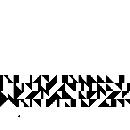
© 2026 Universidade Federal da Paraíba.
Ouvidoria
Acesso à Informação
CoMu
Acessibilidade
Dados Abertos UFPB
Privacidade e Proteção de Dados
Acesso à
Informação