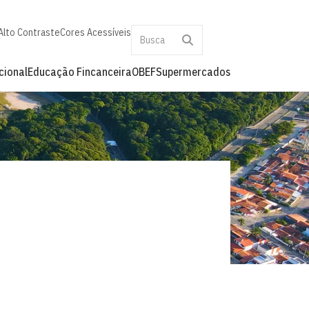
Alto Contraste
Cores Acessíveis
cional
Educação Fincanceira
OBEF
Supermercados