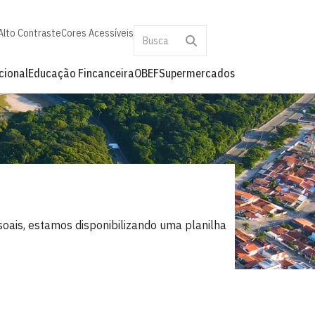
Alto Contraste
Cores Acessíveis
cional
Educação Fincanceira
OBEF
Supermercados
soais, estamos disponibilizando uma planilha