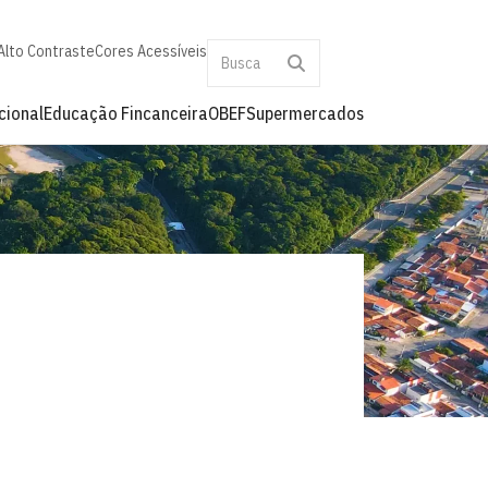
Alto Contraste
Cores Acessíveis
cional
Educação Fincanceira
OBEF
Supermercados