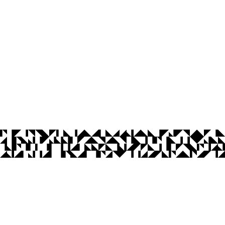
íba
s 13h às 17h
Ouvidoria
Acesso à Informação
CoMu
Acessibilidade
Dad