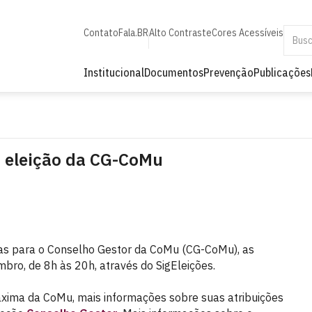
Contato
Fala.BR
Alto Contraste
Cores Acessíveis
Institucional
Documentos
Prevenção
Publicações
 eleição da CG-CoMu
as para o Conselho Gestor da CoMu (CG-CoMu), as
bro, de 8h às 20h, através do SigEleições.
áxima da CoMu, mais informações sobre suas atribuições