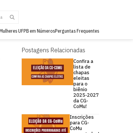
Mulheres UFPB em Números
Perguntas Frequentes
Postagens Relacionadas
Confira a
lista de
chapas
eleitas
para o
biênio
2025-2027
da CG-
CoMu!
Inscrições
para CG-
CoMu