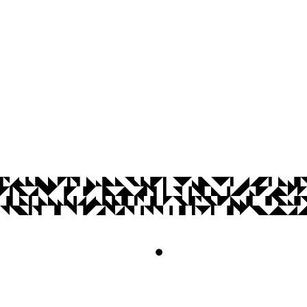
Cidade Universitária, João Pessoa - Para
CEP: 58.051-900
Telefone: +55 (83) 3048 8523
De Segunda à Sexta, das 8h às 12h e da
Contato
© 2026 Universidade Federal da Paraíba.
Acesso à
Informação