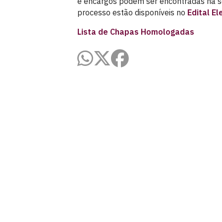
e encargos podem ser encontradas na 
processo estão disponíveis no
Edital El
Lista de Chapas Homologadas
Centro de Referência de Políticas d
(CoMu)
Prédio da Reitoria -1º andar