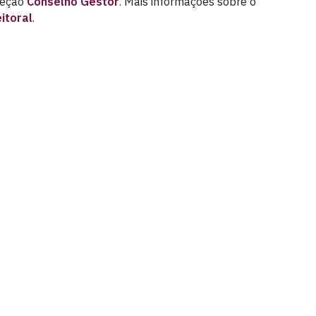
seção
Conselho Gestor
. Mais informações sobre o
eitoral
.
e Prevenção e Enfrentamento às Violências contra as Mul