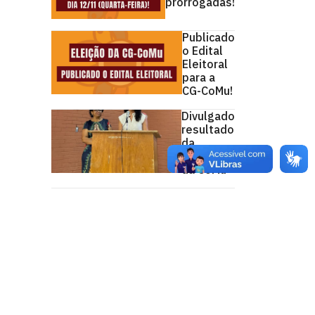
prorrogadas!
Publicado
o Edital
Eleitoral
para a
CG-CoMu!
Divulgado
resultado
da
eleição
da CoMu
heres da UFPB