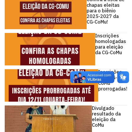
chapas eleitas
para o biênio
2025-2027 da
CG-CoMu!
Inscrições
homologadas
para eleição
da CG-CoMu
Inscrições
para CG-
CoMu
prorrogadas!
Divulgado
resultado da
eleição da
CoMu