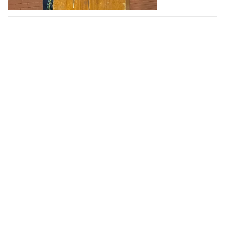
Centro de Referência de Políticas de Prevenção e
Enfrentamento às Violências contra as Mulheres da
UFPB (CoMu)
Prédio da Reitoria -1º andar
Cidade Universitária, João Pessoa - Paraíba
CEP: 58.051-900
Telefone: +55 (83) 3048 8523
De Segunda à Sexta, das 8h às 12h e das 13h às 17h
Contato