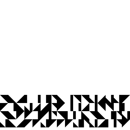
© 2026 Universidade Federal da Paraíba.
Ouvidoria
Acesso à Informação
CoMu
Acessibilidade
Dados Abertos UFPB
Privacidade e Proteção de Dados