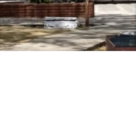
Espaços para a Formação de Professores de Língua
Inglesa
Centro de Ciências Humanas, Letras e Artes - CCHLA,
Bloco C, 1º andar
Cidade Universitária, João Pessoa - Paraíba
CEP: 58.051-900
Contato: efopli@gmail.com
Acesso à
Informação