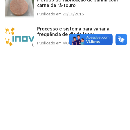
carne de rã-touro
Publicado em 20/10/2016
Processo e sistema para variar a
frequência de diodo laser
Publicado em 4/08/2016
Agência UFPB de Inovação Tecnológica
Cidade Universitária, João Pessoa - Paraíba
CEP: 58.051-900
Telefone: +55 (83) 3216-7558
Horário de Atendimento: 8:00 às 12:00 às 13:00 às