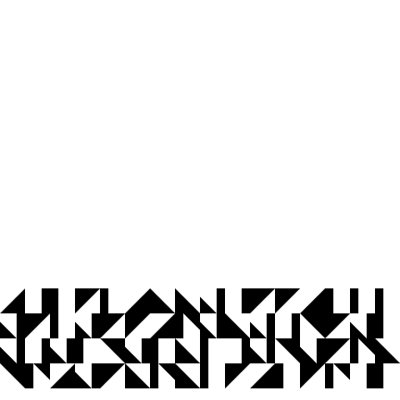
© 2026 Universidade Federal da Paraíba.
Ouvidoria
Acesso à Informação
CoMu
Acessibilidade
Dados Abertos UFPB
Privacidade e Proteção de Dados