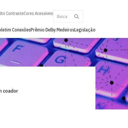
lto Contraste
Cores Acessíveis
oletim Conexões
Prêmio Delby Medeiros
Legislação
m coador