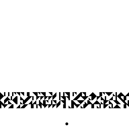
Agência UFPB de Inovação Tecnológi
Cidade Universitária, João Pessoa - Para
CEP: 58.051-900
Telefone: +55 (83) 3216-7558
Horário de Atendimento: 8:00 às 12:00 
Contato
© 2026 Universidade Federal da Paraíba.
Acesso à
Informação