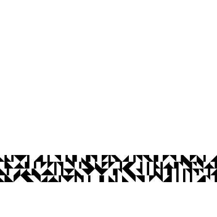
ca
íba
às 13:00 às 17:00
Ouvidoria
Acesso à Informação
CoMu
Acessibilidade
Dad