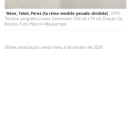
“
Mene, Tekel, Peres (tu reino-medido-pesado-dividido)
“, 1993.
Técnica: serigrafia a cores. Dimensões: 100 cm x 70 cm. Doação Cia
Bozano. Foto: Maycon Albuquerque.
Última atualização: sexta-feira, 4 de outubro de 2024
Pinacoteca
Biblioteca Central 2º Andar - Campus I
Cidade Universitária, João Pessoa - Paraíba
CEP: 58.051-900
Telefone: +55 (83) 3209-8527
Contato