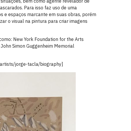
s situações, bem como agente revelador de
scarados. Para isso faz uso de uma
tos e espaços marcante em suas obras, porém
ar o visual na pintura para criar imagens
 como: New York Foundation for the Arts
e o John Simon Guggenheim Memorial
rtists/jorge-tacla/biography]