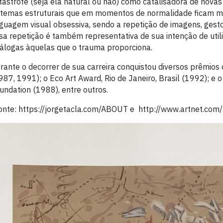
tástrofe (seja ela natural ou não) como catalisadora de nova
stemas estruturais que em momentos de normalidade ficam ma
nguagem visual obsessiva, sendo a repetição de imagens, ges
sa repetição é também representativa de sua intenção de utiliz
álogas àquelas que o trauma proporciona.
rante o decorrer de sua carreira conquistou diversos prêmios
987, 1991); o Eco Art Award, Rio de Janeiro, Brasil (1992); 
undation (1988), entre outros.
onte: https://jorgetacla.com/ABOUT e http://www.artnet.com/a