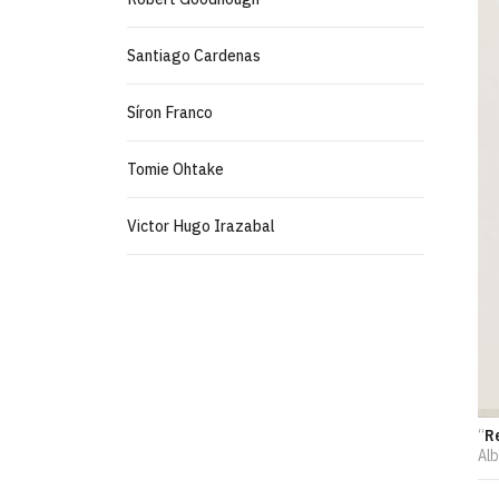
Santiago Cardenas
Síron Franco
Tomie Ohtake
Victor Hugo Irazabal
“
R
Al