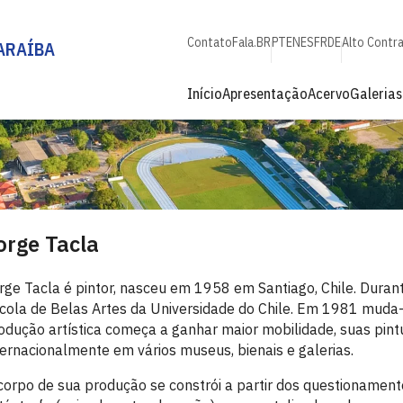
Contato
Fala.BR
PT
EN
ES
FR
DE
Alto Contr
ARAÍBA
Início
Apresentação
Acervo
Galerias
orge Tacla
rge Tacla é pintor, nasceu em 1958 em Santiago, Chile. Dura
cola de Belas Artes da Universidade do Chile. Em 1981 muda
odução artística começa a ganhar maior mobilidade, suas pint
ternacionalmente em vários museus, bienais e galerias.
corpo de sua produção se constrói a partir dos questionament