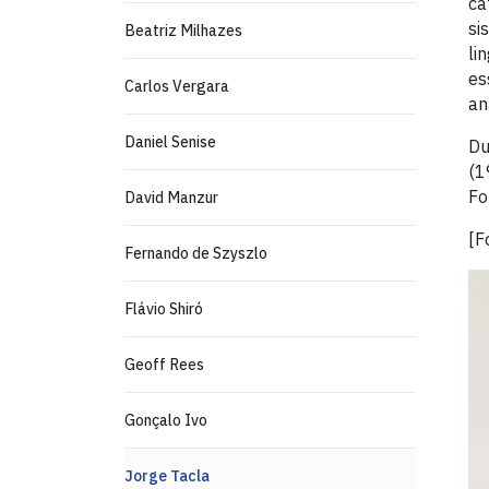
ca
si
Beatriz Milhazes
li
es
Carlos Vergara
an
Daniel Senise
Du
(1
Fo
David Manzur
[F
Fernando de Szyszlo
Flávio Shiró
Geoff Rees
Gonçalo Ivo
Jorge Tacla