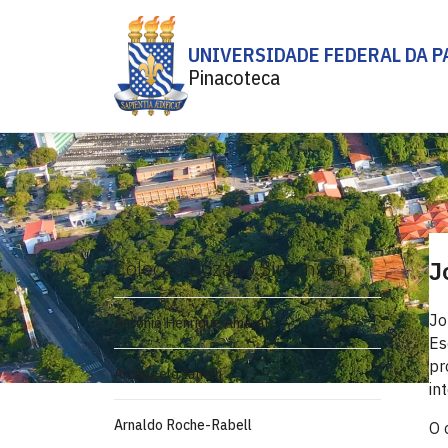
UNIVERSIDADE FEDERAL DA P
Pinacoteca
Coleção Bozano Simonsen
J
Jo
Antônio Henrique Amaral
Es
pr
Arcângelo Ianelli
in
Arnaldo Roche-Rabell
O 