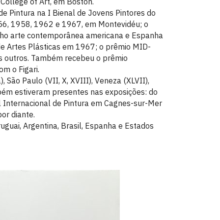
 College of Art, em Boston.
e Pintura na I Bienal de Jovens Pintores do
956, 1958, 1962 e 1967, em Montevidéu; o
nho arte contemporânea americana e Espanha
de Artes Plásticas em 1967; o prêmio MID-
s outros. Também recebeu o prêmio
m o Figari.
 São Paulo (VII, X, XVIII), Veneza (XLVII),
mbém estiveram presentes nas exposições: do
l Internacional de Pintura em Cagnes-sur-Mer
or diante.
guai, Argentina, Brasil, Espanha e Estados