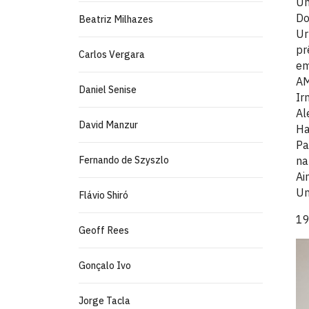
Un
Do
Beatriz Milhazes
Ur
pr
Carlos Vergara
em
AM
Daniel Senise
Ir
Al
David Manzur
Ha
Pa
Fernando de Szyszlo
na
Ai
Un
Flávio Shiró
19
Geoff Rees
Gonçalo Ivo
Jorge Tacla