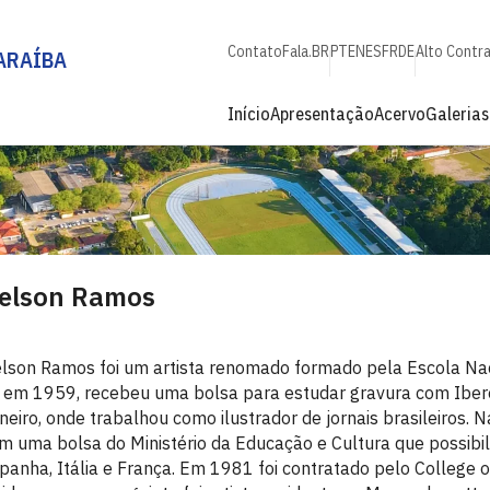
Contato
Fala.BR
PT
EN
ES
FR
DE
Alto Contr
ARAÍBA
Início
Apresentação
Acervo
Galerias
elson Ramos
lson Ramos foi um artista renomado formado pela Escola Nac
 em 1959, recebeu uma bolsa para estudar gravura com Iber
neiro, onde trabalhou como ilustrador de jornais brasileiros.
m uma bolsa do Ministério da Educação e Cultura que possibilit
panha, Itália e França. Em 1981 foi contratado pelo College 