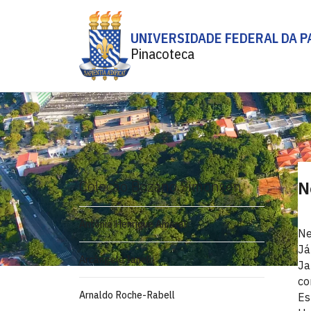
UNIVERSIDADE FEDERAL DA P
Pinacoteca
Coleção Bozano Simonsen
N
Antônio Henrique Amaral
Ne
Já
Arcângelo Ianelli
Ja
co
Arnaldo Roche-Rabell
Es