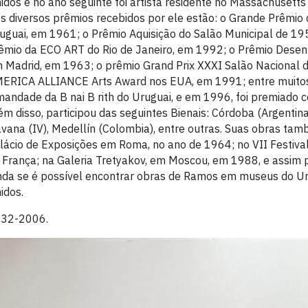
idos e no ano seguinte foi artista residente no Massachusetts
s diversos prêmios recebidos por ele estão: o Grande Prêmio d
uguai, em 1961; o Prêmio Aquisição do Salão Municipal de 1
êmio da ECO ART do Rio de Janeiro, em 1992; o Prêmio Dese
 Madrid, em 1963; o prêmio Grand Prix XXXI Salão Nacional 
ERICA ALLIANCE Arts Award nos EUA, em 1991; entre muito
mandade da B nai B rith do Uruguai, e em 1996, foi premiado co
ém disso, participou das seguintes Bienais: Córdoba (Argentina),
vana (IV), Medellín (Colombia), entre outras. Suas obras ta
lácio de Exposições em Roma, no ano de 1964; no VII Festiva
 França; na Galeria Tretyakov, em Moscou, em 1988, e assim p
nda se é possível encontrar obras de Ramos em museus do Uru
idos.
32-2006.