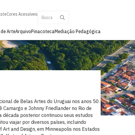
aste
Cores Acessíveis
 de Arte
Arquivo
Pinacoteca
Mediação Pedagógica
ional de Belas Artes do Uruguai nos anos 50.
ê Camargo e Johnny Friedlander no Rio de
 Na década posterior continuou seus estudos
ou viajar por diversos países, incluindo
of Art and Design, em Minneapolis nos Estados