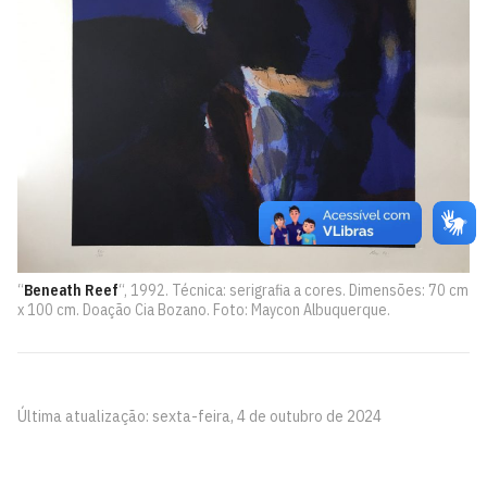
“
Beneath Reef
“, 1992. Técnica: serigrafia a cores. Dimensões: 70 cm
x 100 cm. Doação Cia Bozano. Foto: Maycon Albuquerque.
Última atualização: sexta-feira, 4 de outubro de 2024