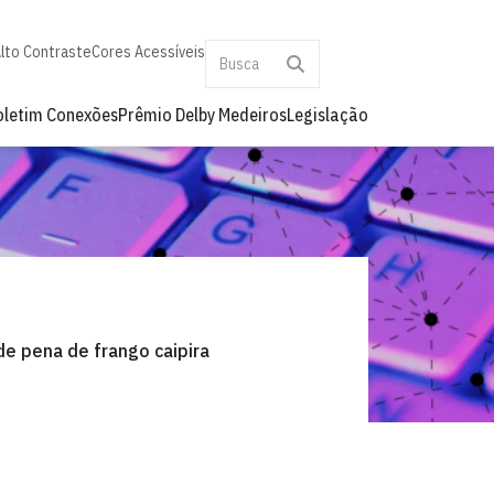
lto Contraste
Cores Acessíveis
oletim Conexões
Prêmio Delby Medeiros
Legislação
de pena de frango caipira