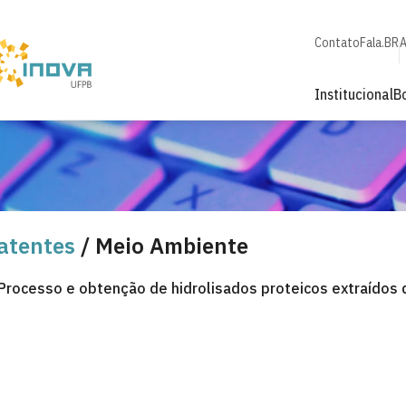
Contato
Fala.BR
A
Institucional
B
atentes
/ Meio Ambiente
Processo e obtenção de hidrolisados proteicos extraídos 