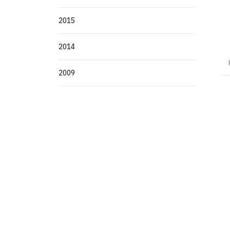
2015
2014
2009
Agência UFPB de Inovação Tecnológi
Cidade Universitária, João Pessoa - Para
CEP: 58.051-900
Telefone: +55 (83) 3216-7558
Horário de Atendimento: 8:00 às 12:00 