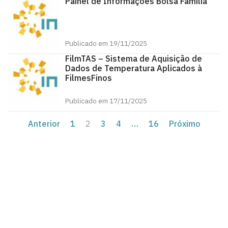
Painel de Informações Bolsa Família
Publicado em 19/11/2025
FilmTAS – Sistema de Aquisição de
Dados de Temperatura Aplicados à
FilmesFinos
Publicado em 17/11/2025
Anterior
1
2
3
4
…
16
Próximo
Agência UFPB de Inovação Tecnológica
Cidade Universitária, João Pessoa - Paraíba
CEP: 58.051-900
Telefone: +55 (83) 3216-7558