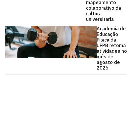
mapeamento
colaborativo da
cultura
universitária
Academia de
Educação
Física da
UFPB retoma
atividades no
mês de
agosto de
2026
Universidade Federal da Paraíba
Cidade Universitária, João Pessoa - Paraíba
CEP: 58.051-900
Telefone: +55 (83) 3216-7200