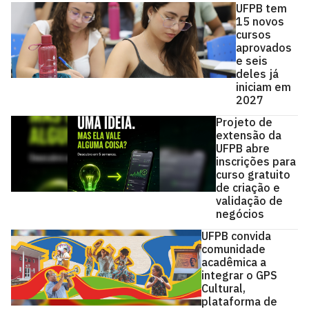
UFPB tem
15 novos
cursos
aprovados
e seis
deles já
iniciam em
2027
Projeto de
extensão da
UFPB abre
inscrições para
curso gratuito
de criação e
validação de
negócios
UFPB convida
comunidade
acadêmica a
integrar o GPS
Cultural,
plataforma de