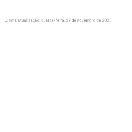
Última atualização: quarta-feira, 19 de novembro de 2025
Universidade Federal da Paraíba
Cidade Universitária, João Pessoa - Paraíba
CEP: 58.051-900
Telefone: +55 (83) 3216-7200