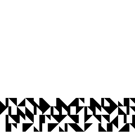
© 2026 Universidade Federal da Paraíba.
Ouvidoria
Acesso à Informação
CoMu
Acessibilidade
Dados Abertos UFPB
Privacidade e Proteção de Dados