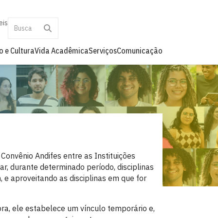
eis
o e Cultura
Vida Acadêmica
Serviços
Comunicação
onvênio Andifes entre as Instituições
ar, durante determinado período, disciplinas
, e aproveitando as disciplinas em que for
ra, ele estabelece um vínculo temporário e,