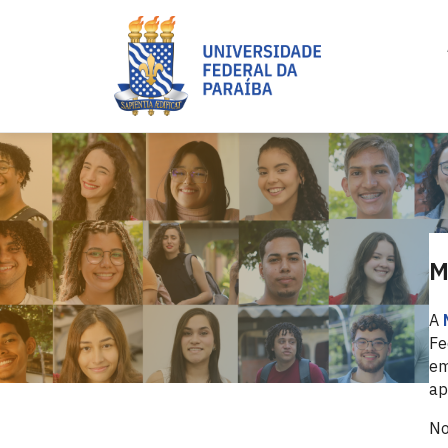
M
A
Fe
em
ap
No