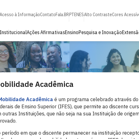
Acesso à Informação
Contato
Fala.BR
PT
EN
ES
Alto Contraste
Cores Acessív
Institucional
Ações Afirmativas
Ensino
Pesquisa e Inovação
Extensã
obilidade Acadêmica
Mobilidade Acadêmica
é um programa celebrado através do C
derais de Ensino Superior (IFES), que permite ao discente curs
 outras Instituições, que não seja na sua Instituição de origem
rovado.
 período em que o discente permanecer na instituição recepto