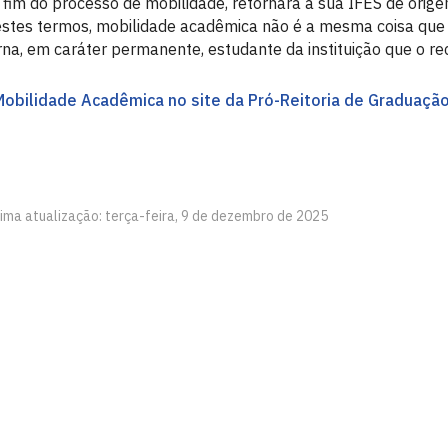
 fim do processo de mobilidade, retornará a sua IFES de orig
stes termos, mobilidade acadêmica não é a mesma coisa que tr
rna, em caráter permanente, estudante da instituição que o re
Mobilidade Acadêmica no site da Pró-Reitoria de Graduaçã
tima atualização: terça-feira, 9 de dezembro de 2025
íba