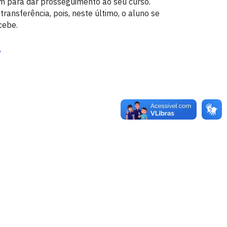
em para dar prosseguimento ao seu curso.
ansferência, pois, neste último, o aluno se
cebe.
o