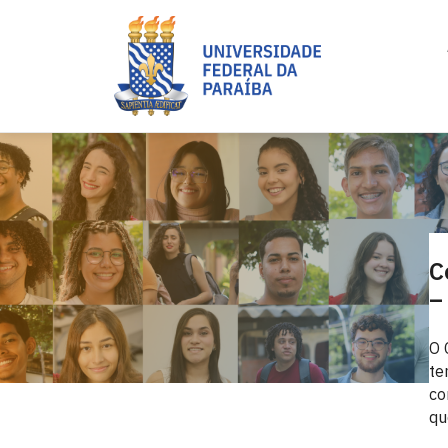
C
–
O 
te
co
qu