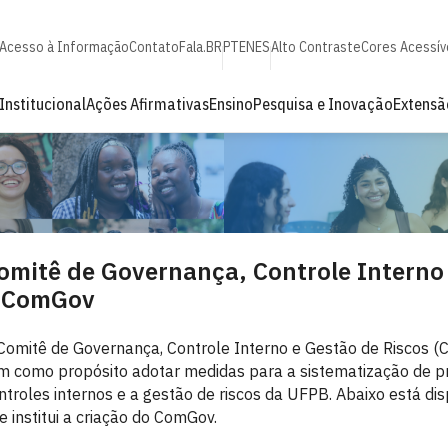
Acesso à Informação
Contato
Fala.BR
PT
EN
ES
Alto Contraste
Cores Acessív
Institucional
Ações Afirmativas
Ensino
Pesquisa e Inovação
Extensã
omitê de Governança, Controle Interno
 ComGov
Comitê de Governança, Controle Interno e Gestão de Riscos (
m como propósito adotar medidas para a sistematização de pr
ntroles internos e a gestão de riscos da UFPB. Abaixo está d
e institui a criação do ComGov.