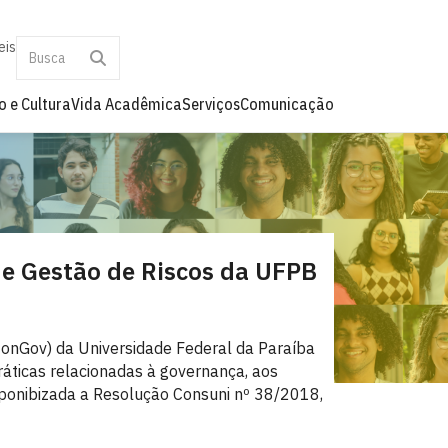
eis
o e Cultura
Vida Acadêmica
Serviços
Comunicação
 e Gestão de Riscos da UFPB
ConGov) da Universidade Federal da Paraíba
áticas relacionadas à governança, aos
isponibizada a Resolução Consuni nº 38/2018,