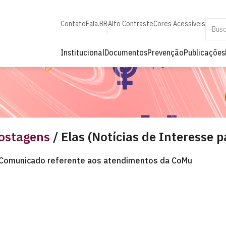
Contato
Fala.BR
Alto Contraste
Cores Acessíveis
Institucional
Documentos
Prevenção
Publicações
ostagens
/ Elas (Notícias de Interesse 
Comunicado referente aos atendimentos da CoMu