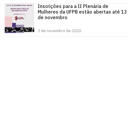
Inscrições para a II Plenária de
Mulheres da UFPB estão abertas até 13
de novembro
3 de novembro de 2020
Centro de Referência de Políticas de Prevenção e
Enfrentamento às Violências contra as Mulheres da
UFPB (CoMu)
Prédio da Reitoria -1º andar
Cidade Universitária, João Pessoa - Paraíba
CEP: 58.051-900
Telefone: +55 (83) 3048 8523
De Segunda à Sexta, das 8h às 12h e das 13h às 17h
Contato