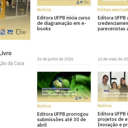
Notícia
Editais abertos
Editora UFPB inicia curso
Editora UFPB 
de diagramação em e-
credenciamen
books
pareceristas 
Livro
16 de junho de 2026
12 de maio de 2
ação da Casa
Notícia
Notícia
Editora UFPB i
Editora UFPB prorrogou
projetos de e
submissões até 30 de
Inovação e pr
abril