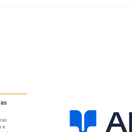
ras
oras
e e