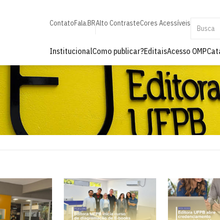
Contato
Fala.BR
Alto Contraste
Cores Acessíveis
Institucional
Como publicar?
Editais
Acesso OMP
Cat