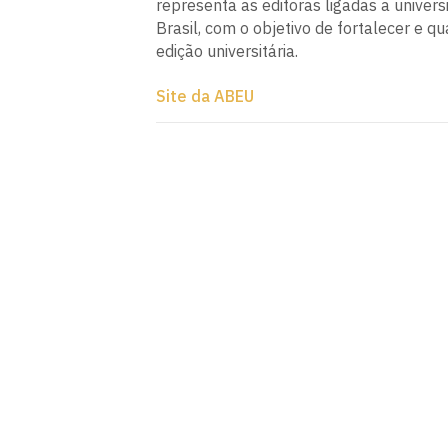
representa as editoras ligadas a univer
Brasil, com o objetivo de fortalecer e qua
edição universitária.
Site da ABEU
Editora UFPB
Rua: Alameda da Oiticica, S/N
Cidade Universitária, João Pessoa - Para
CEP: 58.051-900