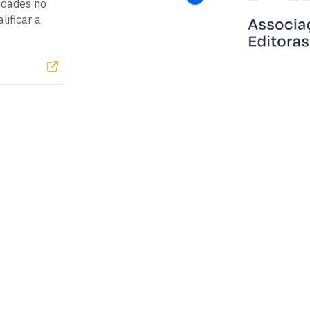
sidades no
lificar a
íba