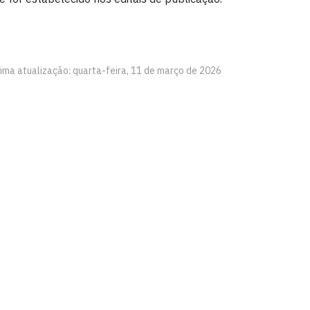
tima atualização: quarta-feira, 11 de março de 2026
íba
a-feira – 8h às 17h