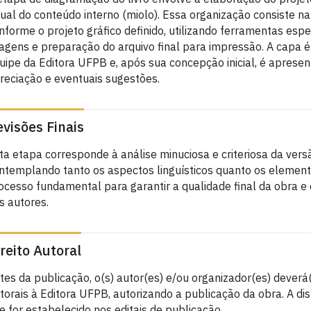
sual do conteúdo interno (miolo). Essa organização consiste 
nforme o projeto gráfico definido, utilizando ferramentas espe
agens e preparação do arquivo final para impressão. A capa é
uipe da Editora UFPB e, após sua concepção inicial, é aprese
reciação e eventuais sugestões.
visões Finais
ta etapa corresponde à análise minuciosa e criteriosa da vers
ntemplando tanto os aspectos linguísticos quanto os elemento
ocesso fundamental para garantir a qualidade final da obra e q
s autores.
reito Autoral
tes da publicação, o(s) autor(es) e/ou organizador(es) deverá
torais à Editora UFPB, autorizando a publicação da obra. A di
e for estabelecido nos editais de publicação.