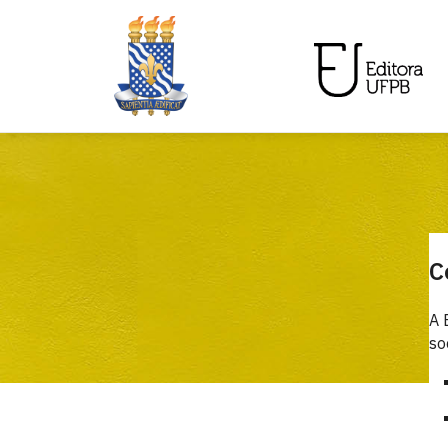
C
A 
so