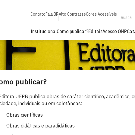
Contato
Fala.BR
Alto Contraste
Cores Acessíveis
Institucional
Como publicar?
Editais
Acesso OMP
Cat
omo publicar?
Editora UFPB publica obras de caráter científico, acadêmico, cu
ciedade, individuais ou em coletâneas:
Obras científicas
Obras didáticas e paradidáticas