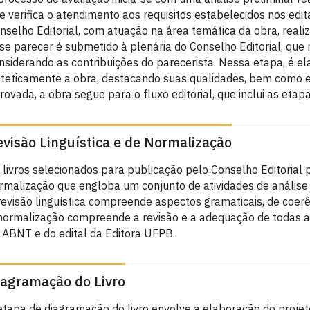
e verifica o atendimento aos requisitos estabelecidos nos ed
nselho Editorial, com atuação na área temática da obra, realiza
se parecer é submetido à plenária do Conselho Editorial, que re
nsiderando as contribuições do parecerista. Nessa etapa, é e
nteticamente a obra, destacando suas qualidades, bem como ev
rovada, a obra segue para o fluxo editorial, que inclui as eta
evisão Linguística e de Normalização
 livros selecionados para publicação pelo Conselho Editorial 
rmalização que engloba um conjunto de atividades de análise 
revisão linguística compreende aspectos gramaticais, de coerên
normalização compreende a revisão e a adequação de todas a
 ABNT e do edital da Editora UFPB.
iagramação do Livro
etapa de diagramação do livro envolve a elaboração do projeto