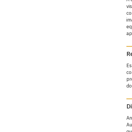
vi
co
im
eq
ap
Re
Es
co
pr
do
Di
An
Au
qu