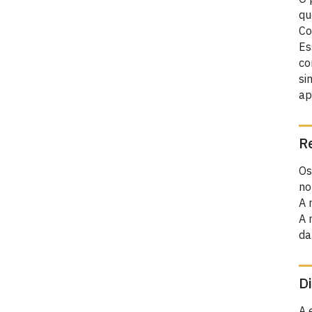
qu
Co
Es
co
si
ap
R
Os
no
A 
A 
da
D
A 