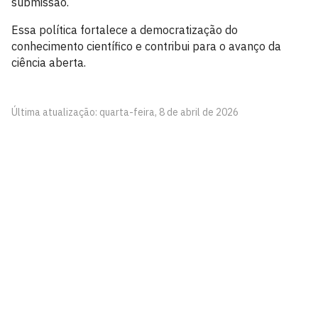
submissão.
Essa política fortalece a democratização do
conhecimento científico e contribui para o avanço da
ciência aberta.
Última atualização: quarta-feira, 8 de abril de 2026
Editora UFPB
Rua: Alameda da Oiticica, S/N
Cidade Universitária, João Pessoa - Paraíba
CEP: 58.051-900
Telefone: +55 (83) 3216-7147
Horário de Atendimento: Segunda a sexta-feira – 8h às
17h
Contato