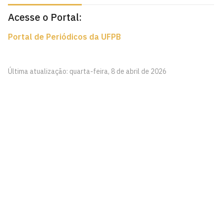
Acesse o Portal:
Portal de Periódicos da UFPB
Última atualização: quarta-feira, 8 de abril de 2026
Editora UFPB
Rua: Alameda da Oiticica, S/N
Cidade Universitária, João Pessoa - Paraíba
CEP: 58.051-900
Telefone: +55 (83) 3216-7147
Horário de Atendimento: Segunda a sexta-feira – 8h às
17h
Contato