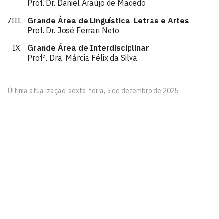
Prof. Dr. Daniel Araújo de Macedo
Grande Área de Linguística, Letras e Artes
Prof. Dr. José Ferrari Neto
Grande Área de Interdisciplinar
Profª. Dra. Márcia Félix da Silva
Última atualização: sexta-feira, 5 de dezembro de 2025
Editora UFPB
Rua: Alameda da Oiticica, S/N
Cidade Universitária, João Pessoa - Paraíba
CEP: 58.051-900
Telefone: +55 (83) 3216-7147
Horário de Atendimento: Segunda a sexta-feira – 8h às