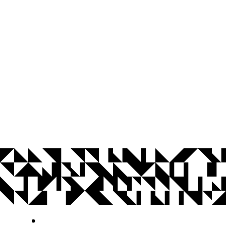
© 2026 Universidade Federal da Paraíba.
Ouvidoria
Acesso à Informação
CoMu
Acessibilidade
Dados Abertos UFPB
Privacidade e Proteção de Dados
Acesso à