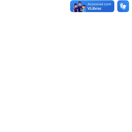
Editora UFPB
Rua: Alameda da Oiticica, S/N
Cidade Universitária, João Pessoa - Paraíba
CEP: 58.051-900
Telefone: +55 (83) 3216-7147
Horário de Atendimento: Segunda a sexta-feira – 8h às
17h
Contato