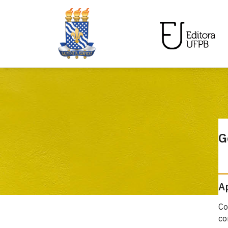
G
A
Co
co