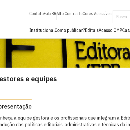
Contato
Fala.BR
Alto Contraste
Cores Acessíveis
Institucional
Como publicar?
Editais
Acesso OMP
Cat
estores e equipes
presentação
nheça a equipe gestora e os profissionais que integram a Edit
ndução das políticas editoriais, administrativas e técnicas da in