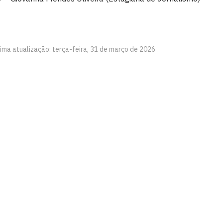
tima atualização: terça-feira, 31 de março de 2026
íba
a-feira – 8h às 17h