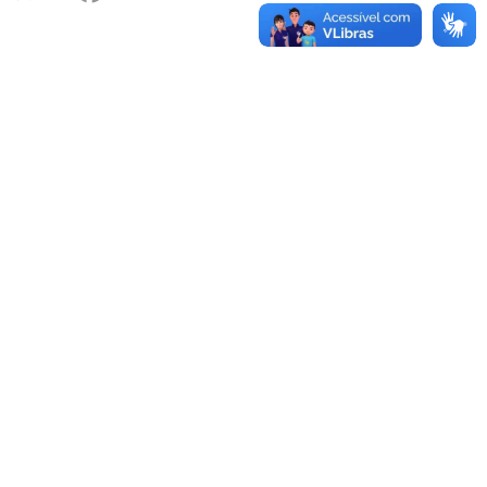
Editora UFPB
Rua: Alameda da Oiticica, S/N
Cidade Universitária, João Pessoa - Paraíba
CEP: 58.051-900
Telefone: +55 (83) 3216-7147
Horário de Atendimento: Segunda a sexta-feira – 8h às
17h
Contato