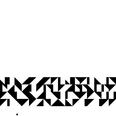
© 2026 Universidade Federal da Paraíba.
Ouvidoria
Acesso à Informação
CoMu
Acessibilidade
Dados Abertos UFPB
Privacidade e Proteção de Dados
Acesso à