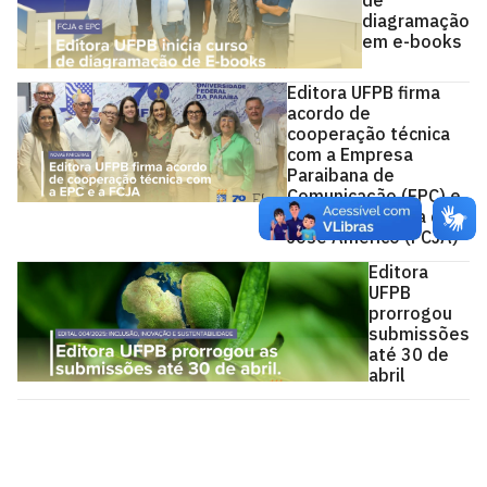
de
diagramação
em e-books
Editora UFPB firma
acordo de
cooperação técnica
com a Empresa
Paraibana de
Comunicação (EPC) e
a Fundação Casa de
José Américo (FCJA)
Editora
UFPB
prorrogou
submissões
até 30 de
abril