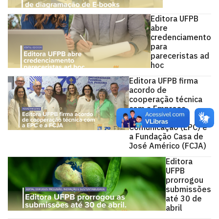
Editora UFPB
abre
credenciamento
para
pareceristas ad
hoc
Editora UFPB firma
acordo de
cooperação técnica
com a Empresa
Paraibana de
Comunicação (EPC) e
a Fundação Casa de
José Américo (FCJA)
Editora
UFPB
prorrogou
submissões
até 30 de
abril