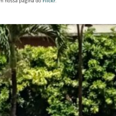
em nossa página do
Flickr
.