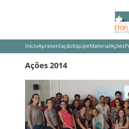
Início
Apresentação
Equipe
Material
Ações
P
Ações 2014