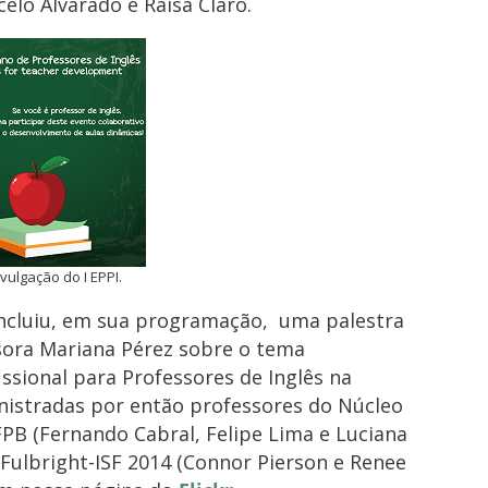
elo Alvarado e Raísa Claro.
ulgação do I EPPI.
incluiu, em sua programação, uma palestra
ssora Mariana Pérez sobre o tema
sional para Professores de Inglês na
inistradas por então professores do Núcleo
FPB (Fernando Cabral, Felipe Lima e Luciana
-Fulbright-ISF 2014 (Connor Pierson e Renee