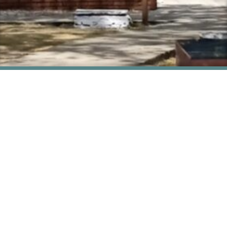
Espaços para a Formação de Professores de Língua
Inglesa
Centro de Ciências Humanas, Letras e Artes - CCHLA,
Bloco C, 1º andar
Cidade Universitária, João Pessoa - Paraíba
CEP: 58.051-900
Contato: efopli@gmail.com
Acesso à
Informação
© 2026 Universidade Federal da Paraíba.
Ouvidoria