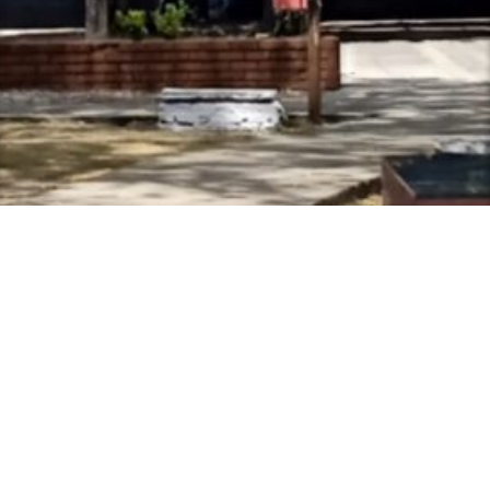
Espaços para a Formação de Professores de Língua
Inglesa
Centro de Ciências Humanas, Letras e Artes - CCHLA,
Bloco C, 1º andar
Cidade Universitária, João Pessoa - Paraíba
CEP: 58.051-900
Contato: efopli@gmail.com
Acesso à