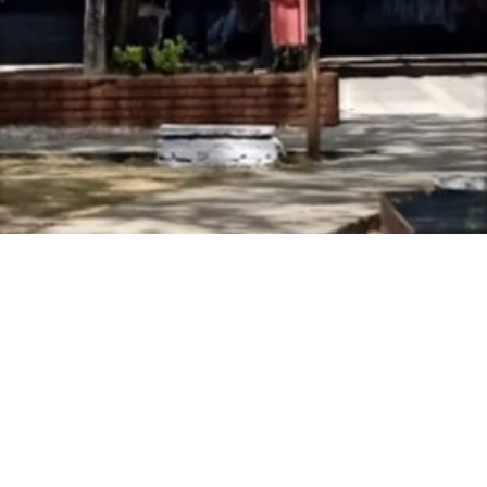
Espaços para a Formação de Professores de Língua
Inglesa
Centro de Ciências Humanas, Letras e Artes - CCHLA,
Bloco C, 1º andar
Cidade Universitária, João Pessoa - Paraíba
CEP: 58.051-900
Contato: efopli@gmail.com