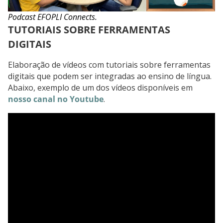
Podcast EFOPLI Connects.
TUTORIAIS SOBRE FERRAMENTAS
DIGITAIS
Elaboração de vídeos com tutoriais sobre ferramentas
digitais que podem ser integradas ao ensino de língua.
Abaixo, exemplo de um dos vídeos disponíveis em
nosso canal no Youtube
.