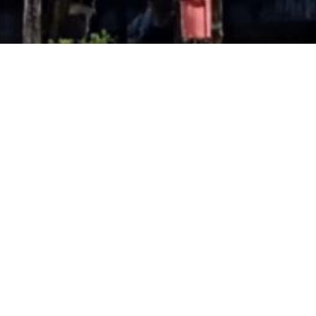
Espaços para a Formação de Professores de Língua
Inglesa
Centro de Ciências Humanas, Letras e Artes - CCHLA,
Bloco C, 1º andar
Cidade Universitária, João Pessoa - Paraíba