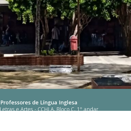
Professores de Língua Inglesa
etras e Artes - CCHLA, Bloco C, 1º andar
soa - Paraíba