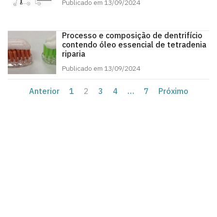
Publicado em 13/09/2024
Processo e composição de dentrifício
contendo óleo essencial de tetradenia
riparia
Publicado em 13/09/2024
Anterior
1
2
3
4
…
7
Próximo
Agência UFPB de Inovação Tecnológica
Cidade Universitária, João Pessoa - Paraíba
CEP: 58.051-900
Telefone: +55 (83) 3216-7558
Horário de Atendimento: 8:00 às 12:00 às 13:00 às
17:00