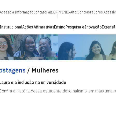
Acesso à Informação
Contato
Fala.BR
PT
EN
ES
Alto Contraste
Cores Acessív
Institucional
Ações Afirmativas
Ensino
Pesquisa e Inovação
Extensã
ostagens
/ Mulheres
Laura e a inclusão na universidade
Confira a história dessa estudante de jornalismo, em mais uma 