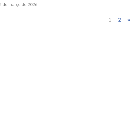
3 de março de 2026
1
2
»
Paginaç
de
posts
íba