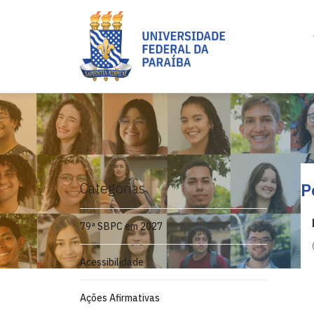
Categorias
P
79ª SBPC em 2027
Acessibilidade
Ações Afirmativas