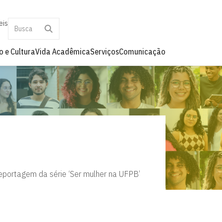
eis
o e Cultura
Vida Acadêmica
Serviços
Comunicação
reportagem da série ‘Ser mulher na UFPB’