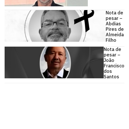
Nota de
pesar –
Abdias
Pires de
Almeida
Filho
Nota de
pesar –
João
Francisco
dos
Santos
Universidade Federal da Paraíba
Cidade Universitária, João Pessoa - Paraíba
CEP: 58.051-900