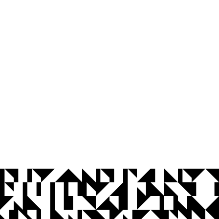
© 2026 Universidade Federal da Paraíba.
Ouvidoria
Acesso à Informação
CoMu
Acessibilidade
Dados Abertos UFPB
Privacidade e Proteção de Dados