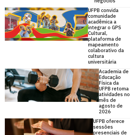
negócios
UFPB convida
comunidade
acadêmica a
integrar o GPS
Cultural,
plataforma de
mapeamento
colaborativo da
cultura
universitária
Academia de
Educação
Física da
UFPB retoma
atividades no
mês de
agosto de
2026
UFPB oferece
sessões
presenciais de