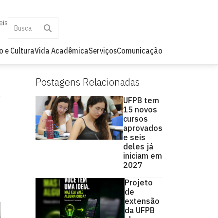
eis
o e Cultura
Vida Acadêmica
Serviços
Comunicação
Postagens Relacionadas
UFPB tem
15 novos
cursos
aprovados
e seis
deles já
iniciam em
2027
Projeto
de
extensão
da UFPB