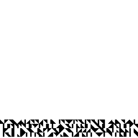
íba
Ouvidoria
Acesso à Informação
CoMu
Acessibilidade
Dad