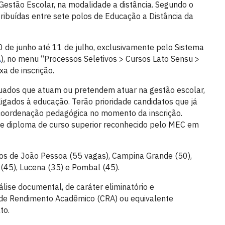
Gestão Escolar, na modalidade a distância. Segundo o
tribuídas entre sete polos de Educação a Distância da
0 de junho até 11 de julho, exclusivamente pelo Sistema
A
), no menu “Processos Seletivos > Cursos Lato Sensu >
a de inscrição.
aduados que atuam ou pretendem atuar na gestão escolar,
gados à educação. Terão prioridade candidatos que já
coordenação pedagógica no momento da inscrição.
e diploma de curso superior reconhecido pelo MEC em
los de João Pessoa (55 vagas), Campina Grande (50),
 (45), Lucena (35) e Pombal (45).
lise documental, de caráter eliminatório e
e de Rendimento Acadêmico (CRA) ou equivalente
to.