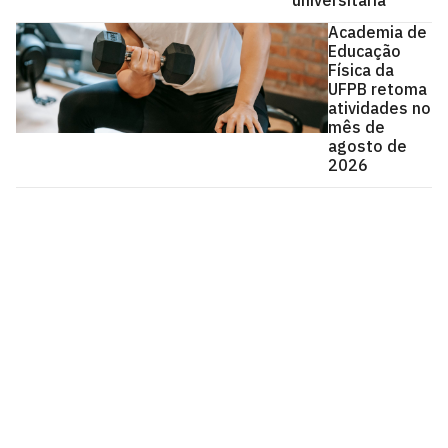
Academia de
Educação
Física da
UFPB retoma
atividades no
mês de
agosto de
2026
Universidade Federal da Paraíba
Cidade Universitária, João Pessoa - Paraíba
CEP: 58.051-900
Telefone: +55 (83) 3216-7200