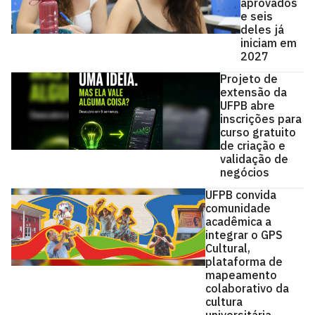
aprovados
e seis
deles já
iniciam em
2027
Projeto de
extensão da
UFPB abre
inscrições para
curso gratuito
de criação e
validação de
negócios
UFPB convida
comunidade
acadêmica a
integrar o GPS
Cultural,
plataforma de
mapeamento
colaborativo da
cultura
universitária