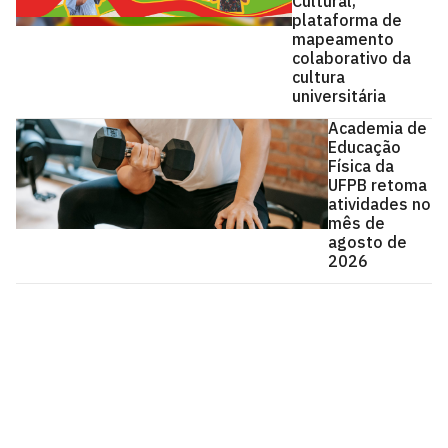
Cultural,
plataforma de
mapeamento
colaborativo da
cultura
universitária
Academia de
Educação
Física da
UFPB retoma
atividades no
mês de
agosto de
2026
Universidade Federal da Paraíba
Cidade Universitária, João Pessoa - Paraíba
CEP: 58.051-900