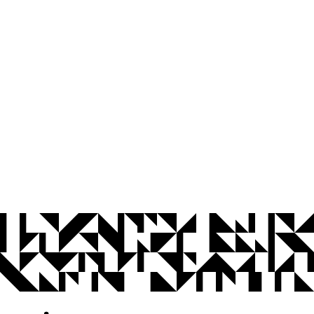
© 2026 Universidade Federal da Paraíba.
Ouvidoria
Acesso à Informação
CoMu
Acessibilidade
Dados Abertos UFPB
Privacidade e Proteção de Dados