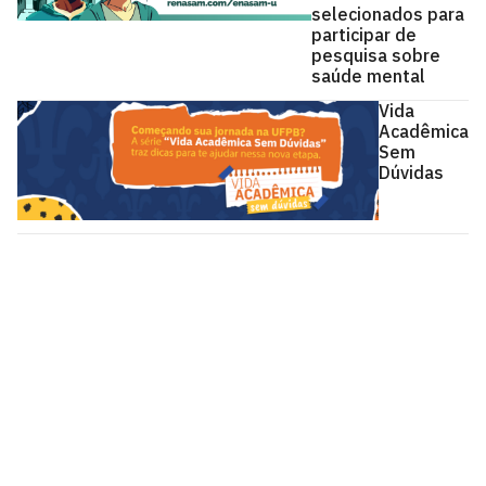
selecionados para
participar de
pesquisa sobre
saúde mental
Vida
Acadêmica
Sem
Dúvidas
Universidade Federal da Paraíba
Cidade Universitária, João Pessoa - Paraíba
CEP: 58.051-900
Telefone: +55 (83) 3216-7200