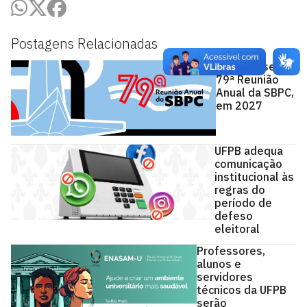
Postagens Relacionadas
UFPB vai sediar
79ª Reunião
Anual da SBPC,
em 2027
UFPB adequa
comunicação
institucional às
regras do
período de
defeso
eleitoral
Professores,
alunos e
servidores
técnicos da UFPB
serão