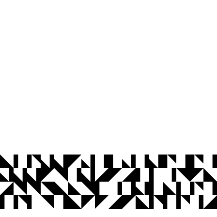
© 2026 Universidade Federal da Paraíba.
Ouvidoria
Acesso à Informação
CoMu
Acessibilidade
Dados Abertos UFPB
Privacidade e Proteção de Dados