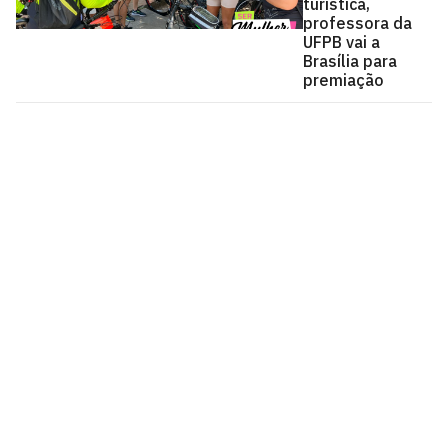
turística,
professora da
UFPB vai a
Brasília para
premiação
Universidade Federal da Paraíba
Cidade Universitária, João Pessoa - Paraíba
CEP: 58.051-900
Telefone: +55 (83) 3216-7200