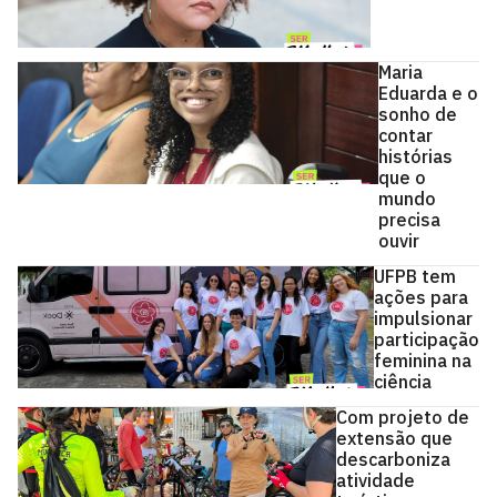
Maria
Eduarda e o
sonho de
contar
histórias
que o
mundo
precisa
ouvir
UFPB tem
ações para
impulsionar
participação
feminina na
ciência
Com projeto de
extensão que
descarboniza
atividade