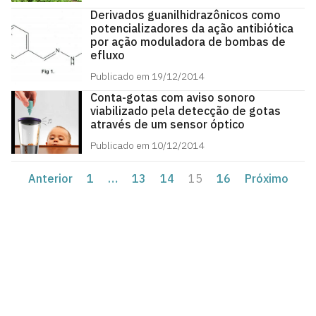
Derivados guanilhidrazônicos como
potencializadores da ação antibiótica
por ação moduladora de bombas de
efluxo
Publicado em 19/12/2014
Conta-gotas com aviso sonoro
viabilizado pela detecção de gotas
através de um sensor óptico
Publicado em 10/12/2014
Anterior
1
…
13
14
15
16
Próximo
Agência UFPB de Inovação Tecnológica
Cidade Universitária, João Pessoa - Paraíba
CEP: 58.051-900